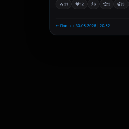
🔥
❤️
🍾
🙈
🙉
31
12
6
3
3
← Пост от 30.05.2026 | 20:52