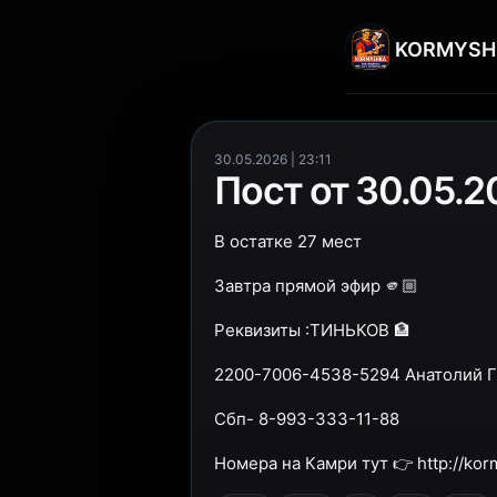
KORMYSH
30.05.2026 | 23:11
Пост от 30.05.20
В остатке 27 мест
Завтра прямой эфир 🫵🏼
Реквизиты :ТИНЬКОВ 🏦
2200-7006-4538-5294 Анатолий Г
Сбп- 8-993-333-11-88
Номера на Камри тут 👉 http://kor