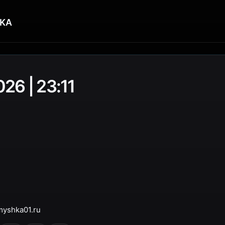
KA
26 | 23:11
myshka01.ru