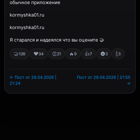
обычное приложение
kormyshka01.ru
kormyshka01.ru
Я старался и надеялся что вы оцените 🤝
🤝
❤️
👏
🔥
👍
🌚
🍾
126
34
21
9
7
3
3
← Пост от 29.04.2026 |
Пост от 29.04.2026 | 21:55
21:24
→