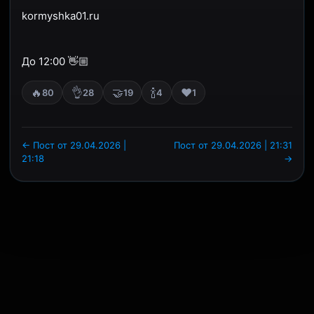
kormyshka01.ru
До 12:00 👋🏼
🔥
👌
🤝
🍾
❤️
80
28
19
4
1
← Пост от 29.04.2026 |
Пост от 29.04.2026 | 21:31
21:18
→