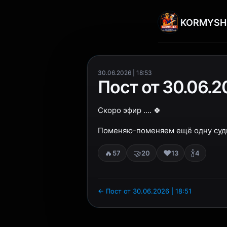
KORMYSH
30.06.2026 | 18:53
Пост от 30.06.20
Скоро эфир …. 🍀
Поменяю-поменяем ещё одну судь
🔥
🤝
❤️
🍾
57
20
13
4
← Пост от 30.06.2026 | 18:51