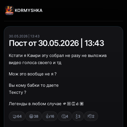
KORMYSHKA
30.05.2026 | 13:43
Пост от 30.05.2026 | 13:43
Кстати я Камри эту собрал не разу не выложив
видео голоса своего и тд
Мож это вообще не я ?
Вы кому бабки то даете
Тексту ?
Легенды в любом случае 🫵🏼👏👍🏽
🤝
😁
👍
🤔
🍾
🫡
64
38
16
4
3
2