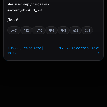
Чек и номер для связи -
@kormyshka001_bot
Делай …
🔥
🍾
💯
❤️
🍓
😁
😡
61
12
10
6
3
2
1
← Пост от 26.06.2026 |
Пост от 26.06.2026 | 20:01
18:03
→