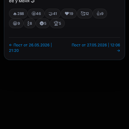
её у меня 🤝
🔥
🤩
🤝
❤️
🥰
👍
288
46
41
19
12
9
😁
🍾
🌚
🏆
9
8
5
5
← Пост от 26.05.2026 |
Пост от 27.05.2026 | 12:06
21:20
→