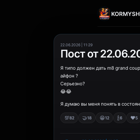
KORMYSH
22.06.2026 | 11:29
Пост от 22.06.20
Я типо должен дать m8 grand coupe
айфон ?
Серьезно?
😂😂
Я думаю вы меня понять в состоян
💯
🤝
😁
🍾
❤️
82
18
12
6
5