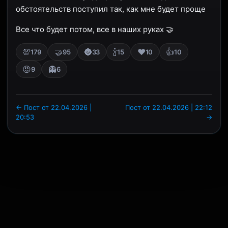
обстоятельств поступил так, как мне будет проще
Все что будет потом, все в наших руках 🤝
💯
🤝
🌚
🍾
❤️
👍
179
95
33
15
10
10
😡
👻
9
6
← Пост от 22.04.2026 |
Пост от 22.04.2026 | 22:12
20:53
→