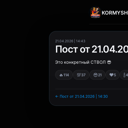
KORMYSH
21.04.2026 | 14:43
Пост от 21.04.20
Это конкретный СТВОЛ 😎
🔥
💯
😎
❤️
🍾
114
37
21
5
← Пост от 21.04.2026 | 14:30