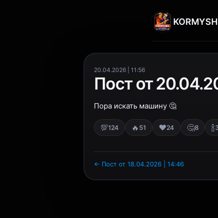
KORMYSH
20.04.2026 | 11:56
Пост от 20.04.20
Пора искать машину 🤔
💯
🔥
❤️
🤔
🍾
124
51
24
8
← Пост от 18.04.2026 | 14:46