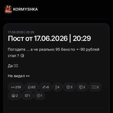
KORMYSHKA
17.06.2026 | 20:29
Пост от 17.06.2026 | 20:29
Погодите … а че реально 95 бенз по +-90 рублей
стал ? 🧐
Да 👍🏽
Не видел 👀
👀
👍
✍
🍾
😡
🤯
🤷‍♂
259
92
6
4
3
3
3
😭
💯
🤨
2
1
1