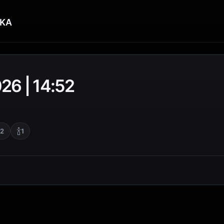
KA
26 | 14:52
🍾
2
1