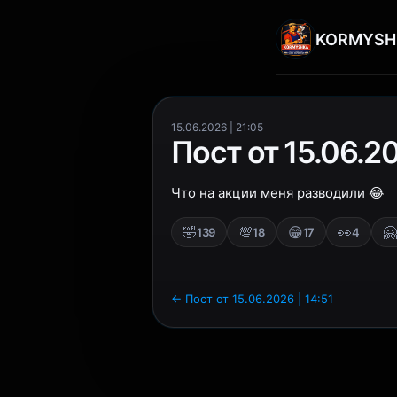
KORMYSH
15.06.2026 | 21:05
Пост от 15.06.20
Что на акции меня разводили 😂
🤣
💯
😁
👀
🤗
139
18
17
4
← Пост от 15.06.2026 | 14:51