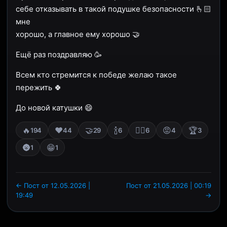
себе отказывать в такой подушке безопасности 🫰🏻
мне
хорошо, а главное ему хорошо 🤝
Ещё раз поздравляю 🥳
Всем кто стремится к победе желаю такое
пережить 🍀
До новой катушки 😄
🔥
❤️
🤝
🍾
🤷‍♂
😡
🏆
194
44
29
6
6
4
3
🌚
😁
1
1
← Пост от 12.05.2026 |
Пост от 21.05.2026 | 00:19
19:49
→