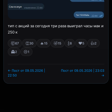
тип с акций за сегодня три раза выиграл часы мак и
250 к
🤯
👏
🔥
🤣
🍾
❤️
👍
67
30
15
15
8
5
2
👻
😢
2
1
← Пост от 09.05.2026 |
Пост от 09.05.2026 | 23:03
22:50
→