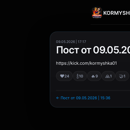
KORMYSH
09.05.2026 | 17:17
Пост от 09.05.20
https://kick.com/kormyshka01
❤️
🍾
🔥
🙏
🤝
24
10
9
1
1
← Пост от 09.05.2026 | 15:36