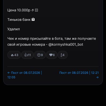
Цена 10.000р 🤌🏻
Тиньков банк 🏦
Удалил
Чек и номер присылайте в бота, там же получаете
свой игровые номера - @kormyshka001_bot
🔥
👍
😍
❤️
🍾
43
11
9
6
4
← Пост от 08.07.2026 |
Пост от 08.07.2026 | 12:21
12:05
→