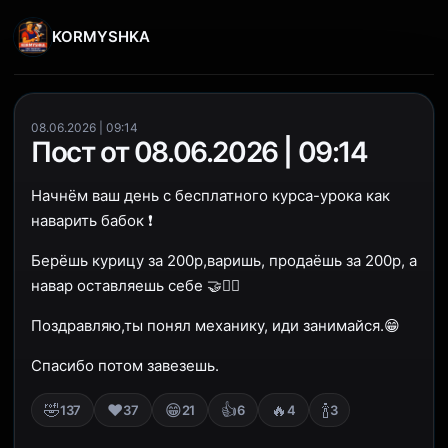
KORMYSHKA
08.06.2026 | 09:14
Пост от 08.06.2026 | 09:14
Начнём ваш день с бесплатного курса-урока как
наварить бабок ❗️
Берёшь курицу за 200р,варишь, продаёшь за 200р, а
навар оставляешь себе 🤝☝🏽
Поздравляю,ты понял механику, иди занимайся.😁
Спасибо потом завезешь.
🤣
❤️
😁
👍
🔥
🍾
137
37
21
6
4
3