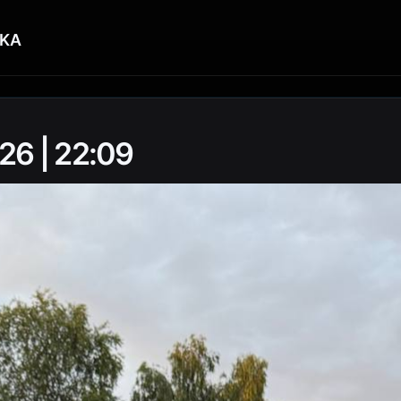
KA
26 | 22:09