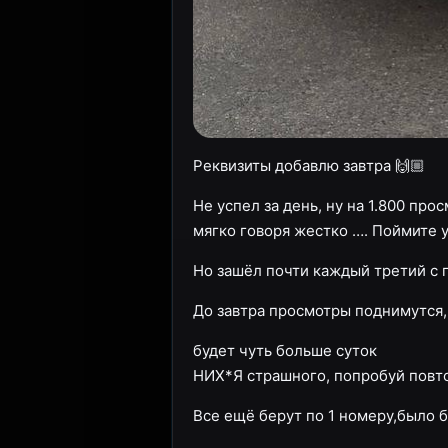
Реквизиты добавлю завтра 🙌🏼
Не успел за день, ну на 1.800 пр
мягко говоря жестко …. Поймите у
Но зашёл почти каждый третий с п
До завтра просмотры поднимутся,
будет чуть больше суток
НИХ*Я страшного, попробуй повто
Все ещё берут по 1 номеру,было б