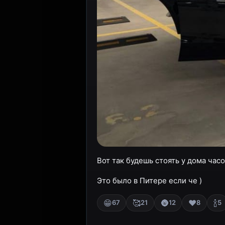
Вот так будешь стоять у дома часо
Это было в Питере если че )
😁
🥰
🌚
❤️
🍾
67
21
12
8
5