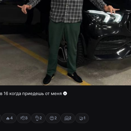
в 16 когда приедешь от меня 🌚
🔥
🫡
👌
😍
🤗
🤝
4
3
2
2
2
1