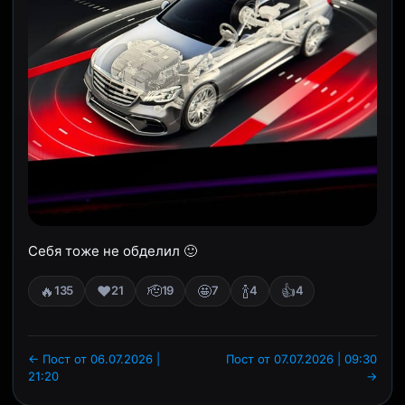
Себя тоже не обделил 🙂
🔥
❤️
🫡
🤩
🍾
👍
135
21
19
7
4
4
← Пост от 06.07.2026 |
Пост от 07.07.2026 | 09:30
21:20
→