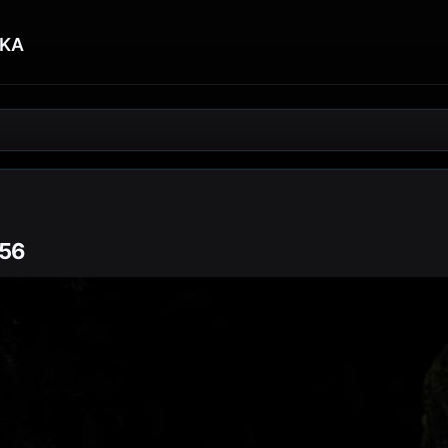
KA
:56