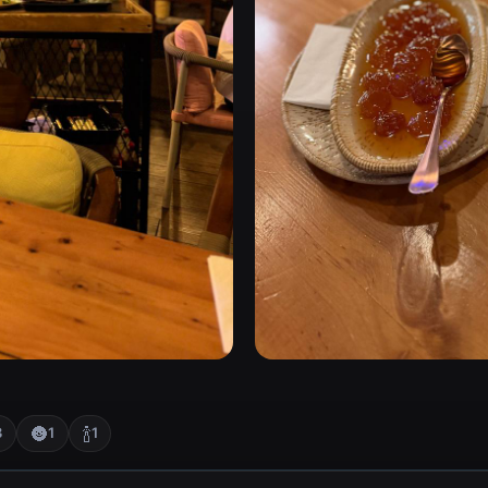
🌚
🍾
3
1
1