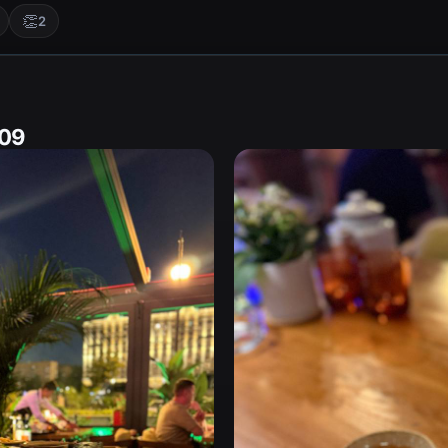
👏
2
:09