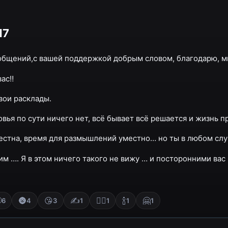
17
бщений,с вашей поддержкой добрым словом, благодарю, мн
ас‼️
вои расклады.
овья по сути ничего нет, всё бывает всё решается и жизнь 
местна, время для размышлений уместно… но ты в любом сл
м …. Я в этом ничего такого не вижу … и посторонними вас 

🌚
😘
✍
❤‍🔥
🍾
🤗
6
4
3
1
1
1
1