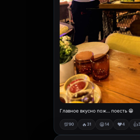
Главное вкусно пож… поесть 😁
💯
🔥
😁
❤️
👍
90
31
14
4