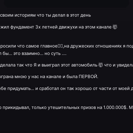
своим историям что ты делал в этот день
ложил фундамент 3х летней движухи на этом канале 🤯
 просили что самое главное☝🏽,на дружеских отношениях я по
 бы… это взаимно… но суть ….
сделала так что Я и выиграл этот автомобиль 🤯 что и увидел
ыграна мною у нас на канале и была ПЕРВОЙ.
бе придумать… и сработал он так хорошо от части от моей 
о прикидывал, только утешительных призов на 1.000.000$. 