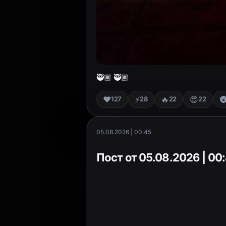
🥷🏽 🥷🏽
❤️
⚡
🔥
😍

127
28
22
22
05.08.2026 | 00:45
Пост от 05.08.2026 | 00