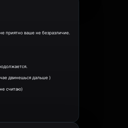
е приятно ваше не безразличие.
продолжается.
учае двинешься дальше )
не считаю)