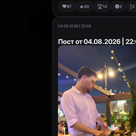
❤️
🔥
🏆
🌚
🍾
87
60
14
2
2
04.08.2026 | 22:09
Пост от 04.08.2026 | 22