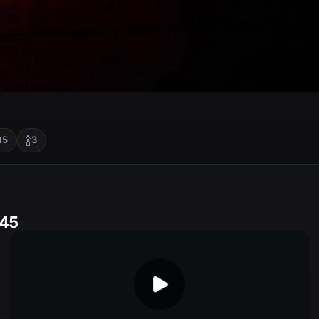

🍾
5
3
:45