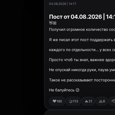
04.08.2026 | 14:17
Пост от 04.08.2026 | 14:
👋🏼
Получил огромное количество соо
Я же писал этот пост поддержать в
каждого по отдельности… у всех с
Просто чтоб ты знал, важнее здор
Не опускай никогда руки, пауза у
Такое не рассказывают посторонни
Не балуйтесь 😉
❤️
🤝
🔥
🙏

160
113
21
6